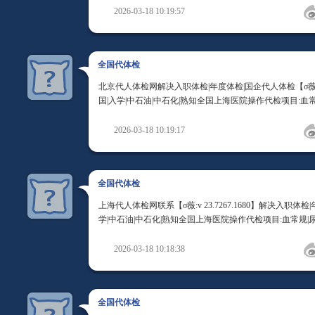
2026-03-18 10:19:57
全国代体检
北京代人体检网解决入职体检|年度体检|国企代人体检【σ薇:v 23.
国|入学|中石油|中石化|熟知全国上海医院操作代检项目:血常
2026-03-18 10:19:17
全国代体检
上海代人体检网联系【σ薇:v 23.7267.1680】解决入职体检
学|中石油|中石化|熟知全国上海医院操作代检项目:血常规|尿
2026-03-18 10:18:38
全国代体检