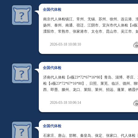
全国代体检
南京代人体检镇江、常州、无锡、苏州、徐州、连云港、淮安代人
扬州、泰州、南通、宿迁、江阴市、宜兴市代人体检【σ薇23*
溧阳市、常熟市、张家港市、太仓市、昆山市、吴江市、
2026-03-18 10:08:10
全国代体检
济南代人体检【σ薇23*72*67*16*80】青岛、淄博
检【σ薇23*72*67*16*80】、日照、莱芜、临沂、德
西、即墨、滕州、龙口、莱阳、莱州、招远、蓬莱、栖霞代
2026-03-18 10:06:14
全国代体检
石家庄、唐山、邯郸、秦皇岛、保定、张家口、代人体检【σ薇2