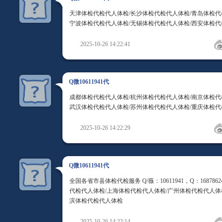
天津体检代检代人体检/长沙体检代检代人体检/青岛体检代检代人体检
宁波体检代检代人体检/无锡体检代检代人体检/西安体检代
2025-10-26 14:22:41
Q微10611941代
成都体检代检代人体检/杭州体检代检代人体检/南京体检代检代人体检
武汉体检代检代人体检/苏州体检代检代人体检/重庆体检代
2025-10-26 14:22:29
Q微10611941代
全国各省市县体检代检服务 Q/薇：10611941，Q：168
代检代人体检/上海体检代检代人体检/广州体检代检代人体
滨体检代检代人体检
2025-10-26 14:22:14