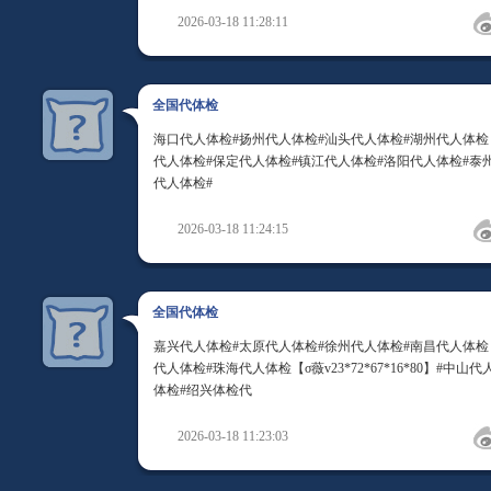
2026-03-18 11:28:11
全国代体检
海口代人体检#扬州代人体检#汕头代人体检#湖州代人体检【σ薇v
代人体检#保定代人体检#镇江代人体检#洛阳代人体检#泰州代人体
代人体检#
2026-03-18 11:24:15
全国代体检
嘉兴代人体检#太原代人体检#徐州代人体检#南昌代人体检【σ薇v
代人体检#珠海代人体检【σ薇v23*72*67*16*80】#
体检#绍兴体检代
2026-03-18 11:23:03